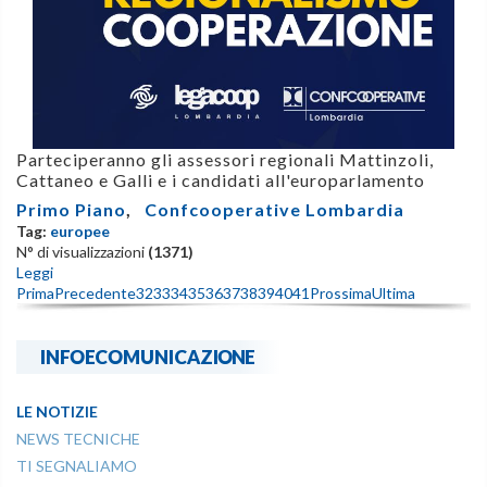
Parteciperanno gli assessori regionali Mattinzoli,
Cattaneo e Galli e i candidati all'europarlamento
Primo Piano
,
Confcooperative Lombardia
Tag:
europee
N° di visualizzazioni
(1371)
Leggi
Prima
Precedente
32
33
34
35
36
37
38
39
40
41
Prossima
Ultima
INFOECOMUNICAZIONE
LE NOTIZIE
NEWS TECNICHE
TI SEGNALIAMO