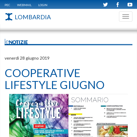
PEC
WEBMAIL
LOGIN
LOMBARDIA
Toggl
navig
leNOTIZIE
venerdì 28 giugno 2019
COOPERATIVE
LIFESTYLE GIUGNO