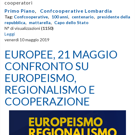
cooperatori
Primo Piano
,
Confcooperative Lombardia
Tag:
Confcooperative
,
100 anni
,
centenario
,
presidente della
repubblica
,
mattarella
,
Capo dello Stato
N° di visualizzazioni
(1150)
Leggi
venerdì 10 maggio 2019
EUROPEE, 21 MAGGIO
CONFRONTO SU
EUROPEISMO,
REGIONALISMO E
COOPERAZIONE