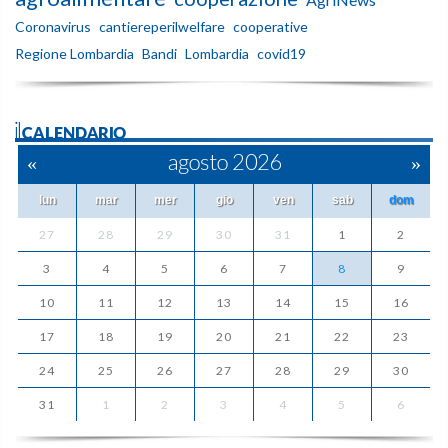
Coronavirus
cantiereperilwelfare
cooperative
Regione Lombardia
Bandi
Lombardia
covid19
ilCALENDARIO
«
agosto 2026
»
lun
mar
mer
gio
ven
sab
dom
27
28
29
30
31
1
2
3
4
5
6
7
8
9
10
11
12
13
14
15
16
17
18
19
20
21
22
23
24
25
26
27
28
29
30
31
1
2
3
4
5
6