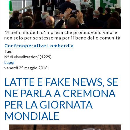
Minelli:
modelli d'impresa che promuovono valore
non solo per se stesse ma per il bene delle comunità
Confcooperative Lombardia
Tag:
N° di visualizzazioni
(1229)
Leggi
venerdì 25 maggio 2018
LATTE E FAKE NEWS, SE
NE PARLA A CREMONA
PER LA GIORNATA
MONDIALE