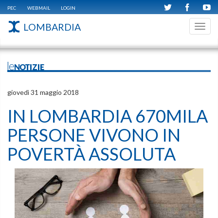
PEC
WEBMAIL
LOGIN
LOMBARDIA
Toggl
navig
leNOTIZIE
giovedì 31 maggio 2018
IN LOMBARDIA 670MILA
PERSONE VIVONO IN
POVERTÀ ASSOLUTA