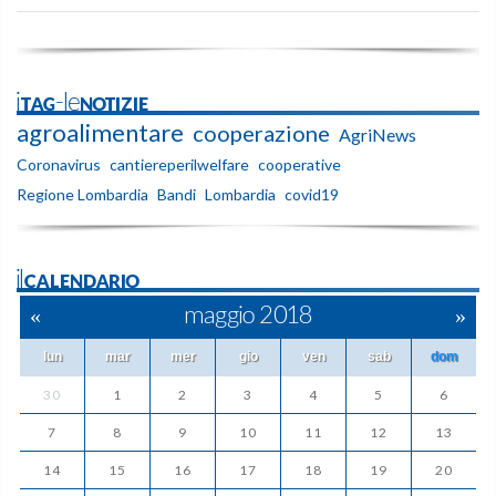
iTAG-leNOTIZIE
agroalimentare
cooperazione
AgriNews
Coronavirus
cantiereperilwelfare
cooperative
Regione Lombardia
Bandi
Lombardia
covid19
ilCALENDARIO
«
maggio 2018
»
lun
mar
mer
gio
ven
sab
dom
30
1
2
3
4
5
6
7
8
9
10
11
12
13
14
15
16
17
18
19
20