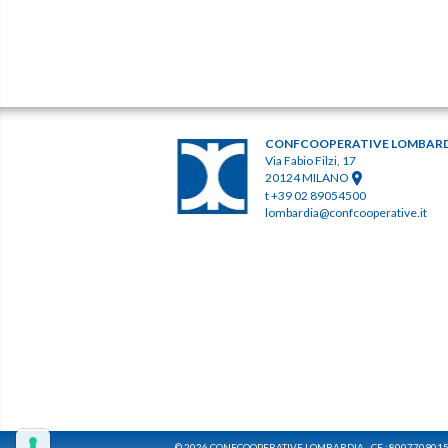
CONFCOOPERATIVE LOMBAR
Via Fabio Filzi, 17
20124 MILANO
t +39 02 89054500
lombardia@confcooperative.it
© 2026 CONFCOOPERATIVE LOMBARDIA - CF : 800770901