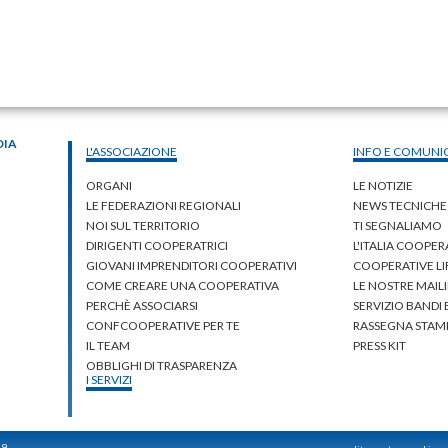
DIA
L'ASSOCIAZIONE
INFO E COMUNI
ORGANI
LE NOTIZIE
LE FEDERAZIONI REGIONALI
NEWS TECNICHE
NOI SUL TERRITORIO
TI SEGNALIAMO
DIRIGENTI COOPERATRICI
L'ITALIA COOPER
GIOVANI IMPRENDITORI COOPERATIVI
COOPERATIVE L
COME CREARE UNA COOPERATIVA
LE NOSTRE MAILI
PERCHÈ ASSOCIARSI
SERVIZIO BANDI
CONFCOOPERATIVE PER TE
RASSEGNA STAM
IL TEAM
PRESS KIT
OBBLIGHI DI TRASPARENZA
I SERVIZI
59