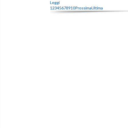
Leggi
1
2
3
4
5
6
7
8
9
10
Prossima
Ultima