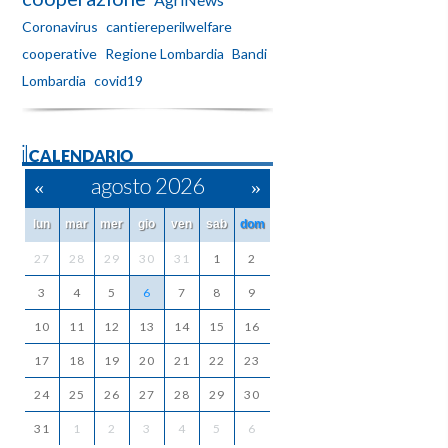
Coronavirus
cantiereperilwelfare
cooperative
Regione Lombardia
Bandi
Lombardia
covid19
ilCALENDARIO
«
agosto 2026
»
lun
mar
mer
gio
ven
sab
dom
27
28
29
30
31
1
2
3
4
5
6
7
8
9
10
11
12
13
14
15
16
17
18
19
20
21
22
23
24
25
26
27
28
29
30
31
1
2
3
4
5
6