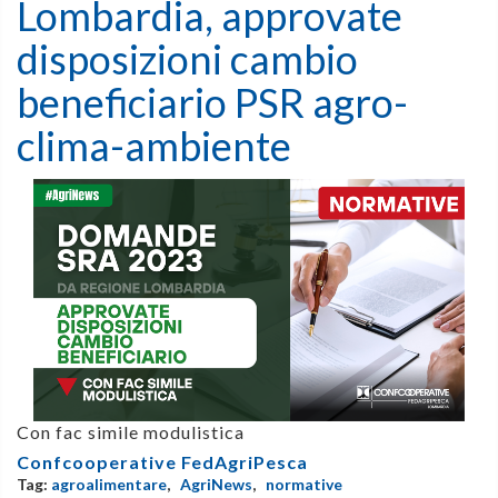
Lombardia, approvate
disposizioni cambio
beneficiario PSR agro-
clima-ambiente
Con fac simile modulistica
Confcooperative FedAgriPesca
Tag:
agroalimentare
,
AgriNews
,
normative