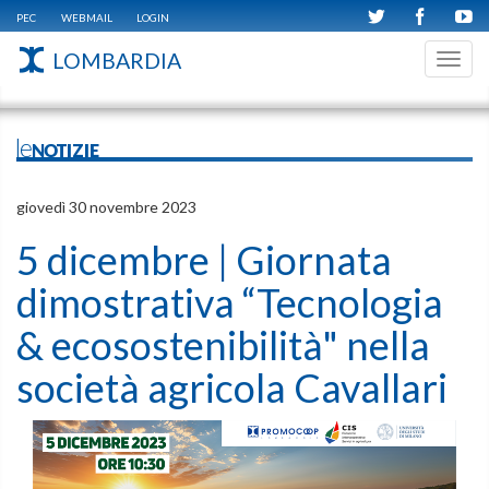
PEC
WEBMAIL
LOGIN
LOMBARDIA
Toggl
navig
leNOTIZIE
giovedì 30 novembre 2023
5 dicembre | Giornata
dimostrativa “Tecnologia
& ecosostenibilità" nella
società agricola Cavallari