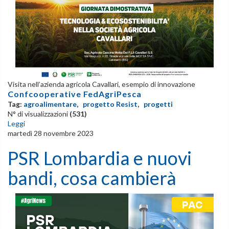
Visita nell’azienda agricola Cavallari, esempio di innovazione
Confcooperative FedAgriPesca
Tag:
agroalimentare
,
progetto Resist
,
progetti
N° di visualizzazioni
(531)
Leggi
martedì 28 novembre 2023
PSR Lombardia e nuovi
bandi, cosa cambierà