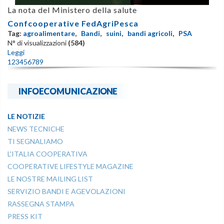
La nota del Ministero della salute
Confcooperative FedAgriPesca
Tag:
agroalimentare
,
Bandi
,
suini
,
bandi agricoli
,
PSA
N° di visualizzazioni
(584)
Leggi
1
2
3
4
5
6
7
8
9
INFOECOMUNICAZIONE
LE NOTIZIE
NEWS TECNICHE
TI SEGNALIAMO
L'ITALIA COOPERATIVA
COOPERATIVE LIFESTYLE MAGAZINE
LE NOSTRE MAILING LIST
SERVIZIO BANDI E AGEVOLAZIONI
RASSEGNA STAMPA
PRESS KIT