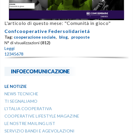
L'articolo di questo mese: "Comunità in gioco"
Confcooperative Federsolidarietá
Tag:
cooperazione sociale
,
blog
,
proposte
N° di visualizzazioni
(812)
Leggi
1
2
3
4
5
6
7
8
INFOECOMUNICAZIONE
LE NOTIZIE
NEWS TECNICHE
TI SEGNALIAMO
L'ITALIA COOPERATIVA
COOPERATIVE LIFESTYLE MAGAZINE
LE NOSTRE MAILING LIST
SERVIZIO BANDI E AGEVOLAZIONI