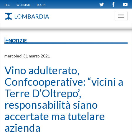
PEC
WEBMAIL
LOGIN
LOMBARDIA
Toggl
navig
leNOTIZIE
mercoledì 31 marzo 2021
Vino adulterato,
Confcooperative: “vicini a
Terre D’Oltrepo’,
responsabilità siano
accertate ma tutelare
azienda