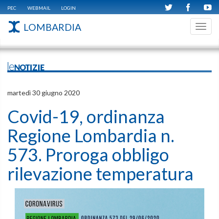
PEC
WEBMAIL
LOGIN
LOMBARDIA
Toggl
navig
leNOTIZIE
martedì 30 giugno 2020
Covid-19, ordinanza
Regione Lombardia n.
573. Proroga obbligo
rilevazione temperatura