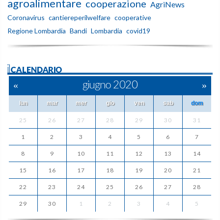
agroalimentare
cooperazione
AgriNews
Coronavirus
cantiereperilwelfare
cooperative
Regione Lombardia
Bandi
Lombardia
covid19
ilCALENDARIO
«
giugno 2020
»
lun
mar
mer
gio
ven
sab
dom
25
26
27
28
29
30
31
1
2
3
4
5
6
7
8
9
10
11
12
13
14
15
16
17
18
19
20
21
22
23
24
25
26
27
28
29
30
1
2
3
4
5