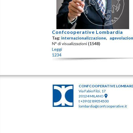
Confcooperative Lombardia
Tag:
internazionalizzazione
,
agevolazion
N° di visualizzazioni
(1548)
Leggi
1
2
3
4
CONFCOOPERATIVE LOMBAR
Via Fabio Filzi, 17
20124 MILANO
t +39 02 89054500
lombardia@confcooperative.it