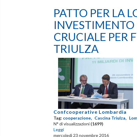
PATTO PER LA L
INVESTIMENTO
CRUCIALE PER 
TRIULZA
Confcooperative Lombardia
Tag:
cooperazione
,
Cascina Triulza
,
Lom
N° di visualizzazioni
(1699)
Leggi
mercoledì 23 novembre 2016