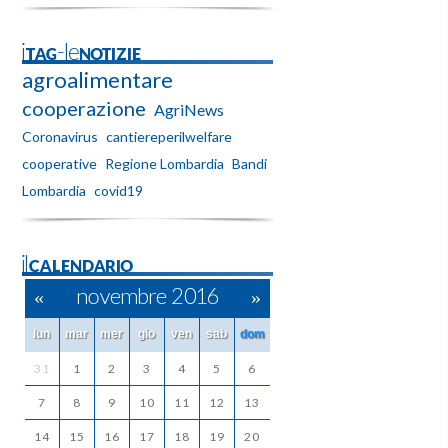
iTAG-leNOTIZIE
agroalimentare
cooperazione
AgriNews
Coronavirus
cantiereperilwelfare
cooperative
Regione Lombardia
Bandi
Lombardia
covid19
ilCALENDARIO
«
novembre 2016
»
lun
mar
mer
gio
ven
sab
dom
31
1
2
3
4
5
6
7
8
9
10
11
12
13
14
15
16
17
18
19
20