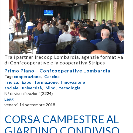
Tra i partner
Irecoop Lombardia, agenzie formativa
di Confcooperative e la cooperativa Stripes
Primo Piano
,
Confcooperative Lombardia
Tag:
cooperazione
,
Cascina
Triulza
,
Expo
,
formazione
,
Innovazione
sociale
,
università
,
Mind
,
tecnologia
N° di visualizzazioni
(2224)
Leggi
venerdì 14 settembre 2018
CORSA CAMPESTRE AL
GIARDINO CONDIVISO