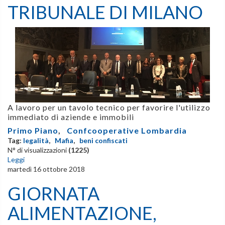
TRIBUNALE DI MILANO
A lavoro per un tavolo tecnico per favorire l'utilizzo
immediato di aziende e immobili
Primo Piano
,
Confcooperative Lombardia
Tag:
legalità
,
Mafia
,
beni confiscati
N° di visualizzazioni
(1225)
Leggi
martedì 16 ottobre 2018
GIORNATA
ALIMENTAZIONE,