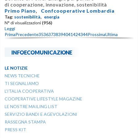
di cooperazione, innovazione, sostenibilità
Primo Piano
,
Confcooperative Lombardia
Tag:
sostenibilità
,
energia
N° di visualizzazioni
(956)
Leggi
Prima
Precedente
35
36
37
38
39
40
41
42
43
44
Prossima
Ultima
INFOECOMUNICAZIONE
LE NOTIZIE
NEWS TECNICHE
TI SEGNALIAMO
L'ITALIA COOPERATIVA
COOPERATIVE LIFESTYLE MAGAZINE
LE NOSTRE MAILING LIST
SERVIZIO BANDI E AGEVOLAZIONI
RASSEGNA STAMPA
PRESS KIT