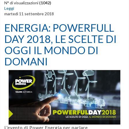
N° di visualizzazioni
(1042)
Leggi
martedì 11 settembre 2018
ENERGIA: POWERFULL
DAY 2018, LE SCELTE DI
OGGI IL MONDO DI
DOMANI
L'evento di
Power Energia
per parlare