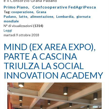
e il Consorzio Grana Padano
Primo Piano
,
Confcooperative FedAgriPesca
Tag:
cooperazione
,
Grana
Padano
,
latte
,
alimentazione
,
Lombardia
,
giornata
mondiale
N° di visualizzazioni
(1314)
Leggi
martedì 9 ottobre 2018
MIND (EX AREA EXPO),
PARTE A CASCINA
TRIULZA LA SOCIAL
INNOVATION ACADEMY