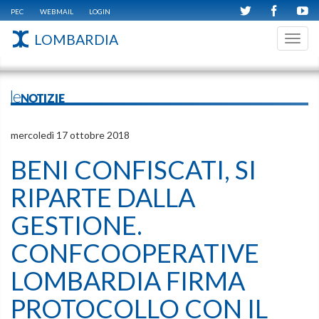
PEC
WEBMAIL
LOGIN
LOMBARDIA
Toggl
navig
leNOTIZIE
mercoledì 17 ottobre 2018
BENI CONFISCATI, SI
RIPARTE DALLA
GESTIONE.
CONFCOOPERATIVE
LOMBARDIA FIRMA
PROTOCOLLO CON IL