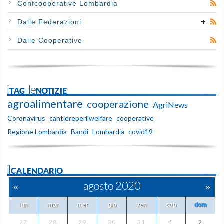
Confcooperative Lombardia
Dalle Federazioni
Dalle Cooperative
iTAG-leNOTIZIE
agroalimentare
cooperazione
AgriNews
Coronavirus
cantiereperilwelfare
cooperative
Regione Lombardia
Bandi
Lombardia
covid19
ilCALENDARIO
«
agosto 2020
»
lun
mar
mer
gio
ven
sab
dom
27
28
29
30
31
1
2