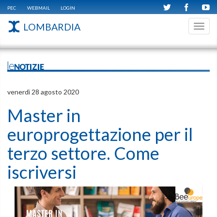
PEC
WEBMAIL
LOGIN
LOMBARDIA
Toggl
navig
leNOTIZIE
venerdì 28 agosto 2020
Master in
europrogettazione per il
terzo settore. Come
iscriversi