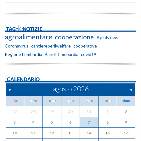
iTAG-leNOTIZIE
agroalimentare
cooperazione
AgriNews
Coronavirus
cantiereperilwelfare
cooperative
Regione Lombardia
Bandi
Lombardia
covid19
ilCALENDARIO
«
agosto 2026
»
lun
mar
mer
gio
ven
sab
dom
27
28
29
30
31
1
2
3
4
5
6
7
8
9
10
11
12
13
14
15
16