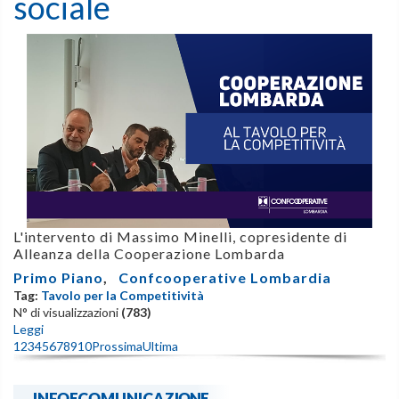
sociale
L'intervento di Massimo Minelli, copresidente di
Alleanza della Cooperazione Lombarda
Primo Piano
,
Confcooperative Lombardia
Tag:
Tavolo per la Competitività
N° di visualizzazioni
(783)
Leggi
1
2
3
4
5
6
7
8
9
10
Prossima
Ultima
INFOECOMUNICAZIONE