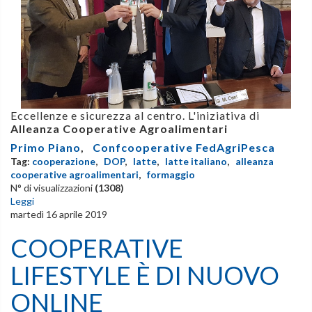
Eccellenze e sicurezza al centro. L'iniziativa di
Alleanza Cooperative Agroalimentari
Primo Piano
,
Confcooperative FedAgriPesca
Tag:
cooperazione
,
DOP
,
latte
,
latte italiano
,
alleanza
cooperative agroalimentari
,
formaggio
N° di visualizzazioni
(1308)
Leggi
martedì 16 aprile 2019
COOPERATIVE
LIFESTYLE È DI NUOVO
ONLINE