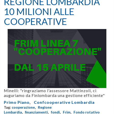
REGIONE LOMBARDIA
10 MILIONI ALLE
COOPERATIVE
Minelli: "ringraziamo l'assessore Mattinzoli, ci
auguriamo da Finlombarda una gestione efficiente"
Primo Piano
,
Confcooperative Lombardia
Tag:
cooperazione
,
Regione
Lombardia
,
finanziamenti
,
fondi
,
Frim
,
Fondo rotativo