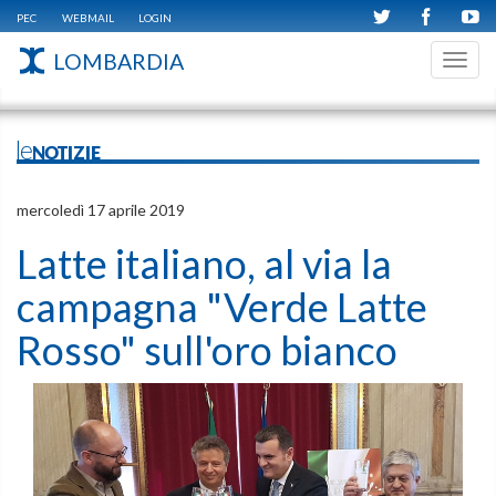
PEC
WEBMAIL
LOGIN
LOMBARDIA
Toggl
navig
leNOTIZIE
mercoledì 17 aprile 2019
Latte italiano, al via la
campagna "Verde Latte
Rosso" sull'oro bianco