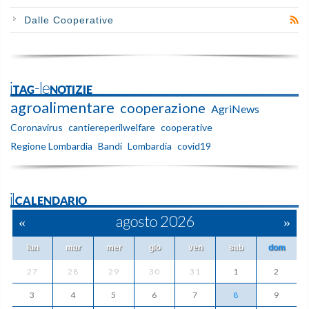
Dalle Cooperative
iTAG-leNOTIZIE
agroalimentare
cooperazione
AgriNews
Coronavirus
cantiereperilwelfare
cooperative
Regione Lombardia
Bandi
Lombardia
covid19
ilCALENDARIO
«
agosto 2026
»
lun
mar
mer
gio
ven
sab
dom
27
28
29
30
31
1
2
3
4
5
6
7
8
9