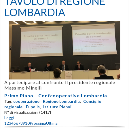
TAVOLO DI REGIONE
LOMBARDIA
A partecipare al confronto il presidente regionale
Massimo Minelli
Primo Piano
,
Confcooperative Lombardia
Tag:
cooperazione
,
Regione Lombardia
,
Consiglio
regionale
,
Éupolis
,
Istituto Piepoli
N° di visualizzazioni
(1417)
Leggi
1
2
3
4
5
6
7
8
9
10
Prossima
Ultima