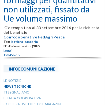
formaggi per quantitativi
non utilizzati, fissato da
Ue volume massimo
C'è tempo fino al 30 settembre 2016 per la richiesta
del beneficio
Confcooperative FedAgriPesca
Tag:
lattiero-caseario
N° di visualizzazioni
(987)
Leggi
1
2
3
4
5
6
7
8
9
INFOECOMUNICAZIONE
LE NOTIZIE
NEWS TECNICHE
TI SEGNALIAMO
L'ITALIA COOPERATIVA
COOPERATIVE LIFESTYLE MAGAZINE