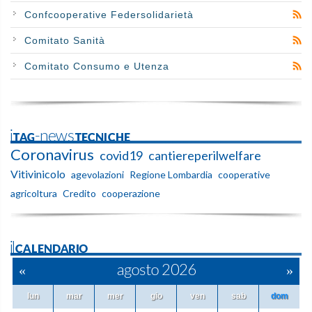
Confcooperative Federsolidarietà
Comitato Sanità
Comitato Consumo e Utenza
iTAG-newsTECNICHE
Coronavirus
covid19
cantiereperilwelfare
Vitivinicolo
agevolazioni
Regione Lombardia
cooperative
agricoltura
Credito
cooperazione
ilCALENDARIO
«
agosto 2026
»
lun
mar
mer
gio
ven
sab
dom