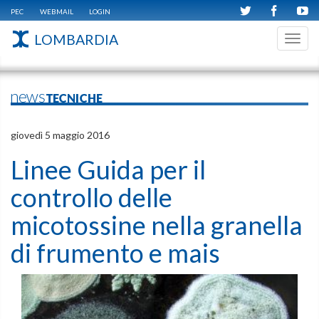
PEC
WEBMAIL
LOGIN
LOMBARDIA
Toggl
navig
newsTECNICHE
giovedì 5 maggio 2016
Linee Guida per il
controllo delle
micotossine nella granella
di frumento e mais