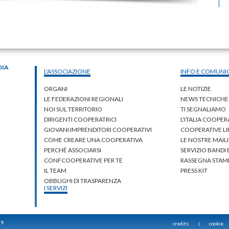
DIA
L'ASSOCIAZIONE
INFO E COMUNI
ORGANI
LE NOTIZIE
LE FEDERAZIONI REGIONALI
NEWS TECNICHE
NOI SUL TERRITORIO
TI SEGNALIAMO
DIRIGENTI COOPERATRICI
L'ITALIA COOPER
GIOVANI IMPRENDITORI COOPERATIVI
COOPERATIVE L
COME CREARE UNA COOPERATIVA
LE NOSTRE MAILI
PERCHÈ ASSOCIARSI
SERVIZIO BANDI
CONFCOOPERATIVE PER TE
RASSEGNA STAM
IL TEAM
PRESS KIT
OBBLIGHI DI TRASPARENZA
I SERVIZI
59
credits
cookie
|