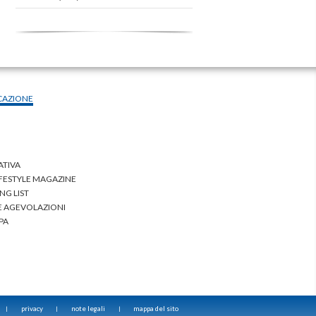
CAZIONE
ATIVA
IFESTYLE MAGAZINE
NG LIST
 E AGEVOLAZIONI
PA
privacy
note legali
mappa del sito
|
|
|