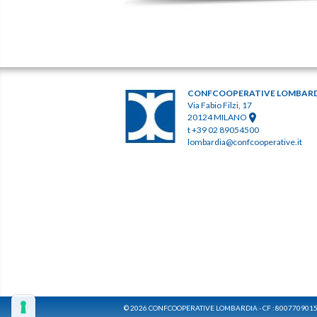
CONFCOOPERATIVE LOMBAR
Via Fabio Filzi, 17
20124 MILANO
t +39 02 89054500
lombardia@confcooperative.it
© 2026 CONFCOOPERATIVE LOMBARDIA - CF : 800770901