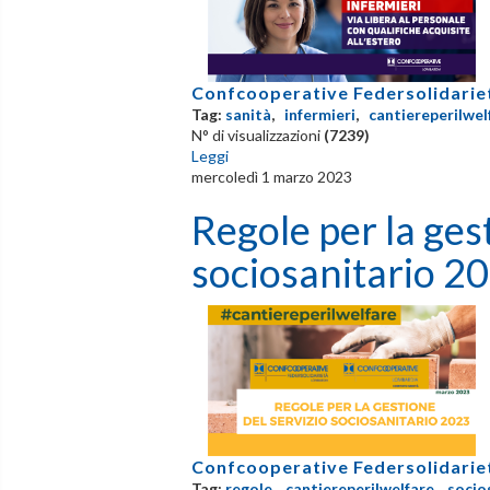
Confcooperative Federsolidarie
Tag:
sanità
,
infermieri
,
cantiereperilwel
N° di visualizzazioni
(7239)
Leggi
mercoledì 1 marzo 2023
Regole per la ges
sociosanitario 2
Confcooperative Federsolidarie
Tag:
regole
,
cantiereperilwelfare
,
socio