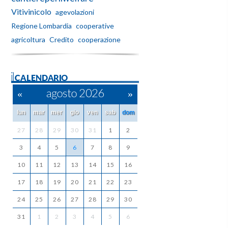
Vitivinicolo
agevolazioni
Regione Lombardia
cooperative
agricoltura
Credito
cooperazione
ilCALENDARIO
«
agosto 2026
»
lun
mar
mer
gio
ven
sab
dom
27
28
29
30
31
1
2
3
4
5
6
7
8
9
10
11
12
13
14
15
16
17
18
19
20
21
22
23
24
25
26
27
28
29
30
31
1
2
3
4
5
6