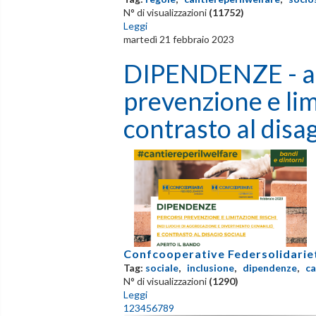
N° di visualizzazioni
(11752)
Leggi
martedì 21 febbraio 2023
DIPENDENZE - al 
prevenzione e lim
contrasto al disag
Confcooperative Federsolidarie
Tag:
sociale
,
inclusione
,
dipendenze
,
ca
N° di visualizzazioni
(1290)
Leggi
1
2
3
4
5
6
7
8
9