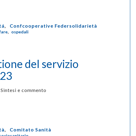
tá
,
Confcooperative Federsolidarietà
fare
,
ospedali
tione del servizio
023
Sintesi e commento
tà
,
Comitato Sanità
sociosanitario