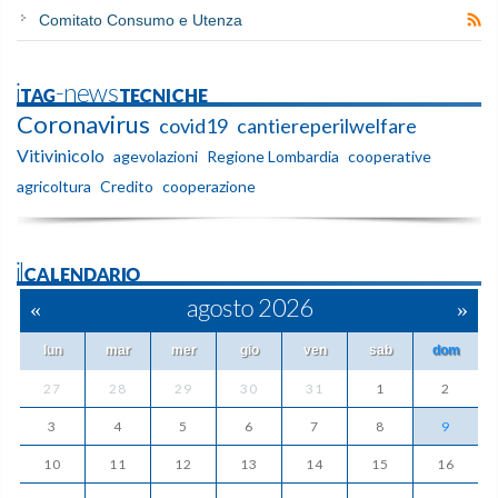
Comitato Consumo e Utenza
iTAG-newsTECNICHE
Coronavirus
covid19
cantiereperilwelfare
Vitivinicolo
agevolazioni
Regione Lombardia
cooperative
agricoltura
Credito
cooperazione
ilCALENDARIO
«
agosto 2026
»
lun
mar
mer
gio
ven
sab
dom
27
28
29
30
31
1
2
3
4
5
6
7
8
9
10
11
12
13
14
15
16