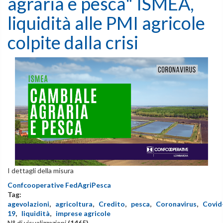
agraria e pesca" ISMEA,
liquidità alle PMI agricole
colpite dalla crisi
I dettagli della misura
Confcooperative FedAgriPesca
Tag:
agevolazioni
,
agricoltura
,
Credito
,
pesca
,
Coronavirus
,
Covid
19
,
liquidità
,
imprese agricole
N° di visualizzazioni
(1465)