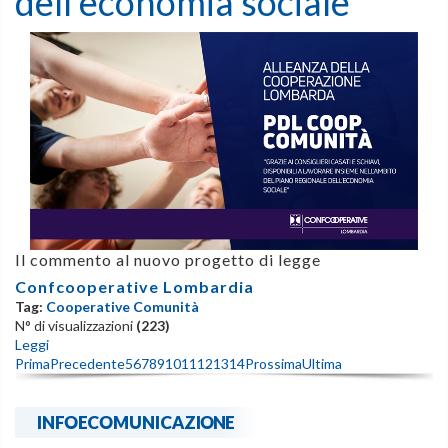
dell'economia sociale"
Il commento al nuovo progetto di legge
Confcooperative Lombardia
Tag:
Cooperative Comunità
N° di visualizzazioni
(223)
Leggi
Prima
Precedente
5
6
7
8
9
10
11
12
13
14
Prossima
Ultima
INFOECOMUNICAZIONE