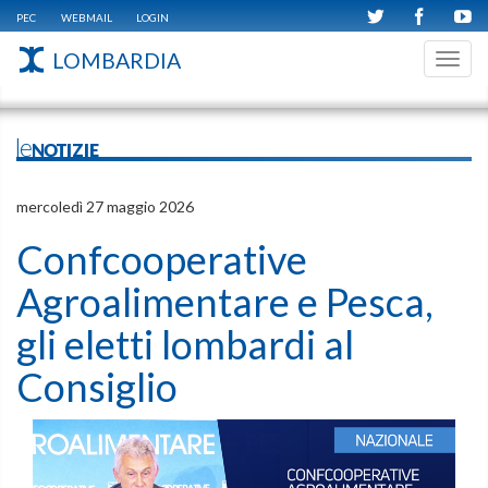
PEC
WEBMAIL
LOGIN
LOMBARDIA
Toggl
navig
leNOTIZIE
mercoledì 27 maggio 2026
Confcooperative
Agroalimentare e Pesca,
gli eletti lombardi al
Consiglio