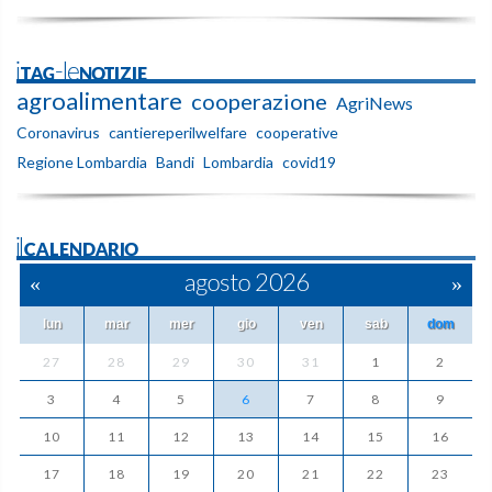
iTAG-leNOTIZIE
agroalimentare
cooperazione
AgriNews
Coronavirus
cantiereperilwelfare
cooperative
Regione Lombardia
Bandi
Lombardia
covid19
ilCALENDARIO
«
agosto 2026
»
lun
mar
mer
gio
ven
sab
dom
27
28
29
30
31
1
2
3
4
5
6
7
8
9
10
11
12
13
14
15
16
17
18
19
20
21
22
23