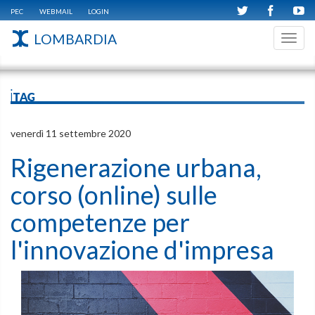
PEC
WEBMAIL
LOGIN
LOMBARDIA
Toggl
navig
iTAG
venerdì 11 settembre 2020
Rigenerazione urbana,
corso (online) sulle
competenze per
l'innovazione d'impresa