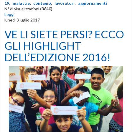
19
,
malattie
,
contagio
,
lavoratori
,
aggiornamenti
N° di visualizzazioni
(3640)
Leggi
lunedì 3 luglio 2017
VE LI SIETE PERSI? ECCO
GLI HIGHLIGHT
DELL’EDIZIONE 2016!