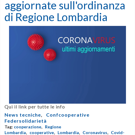
aggiornate sull'ordinanza
di Regione Lombardia
Qui il link per tutte le info
News tecniche
,
Confcooperative
Federsolidarietà
Tag:
cooperazione
,
Regione
Lombardia
,
cooperative
,
Lombardia
,
Coronavirus
,
Covid-