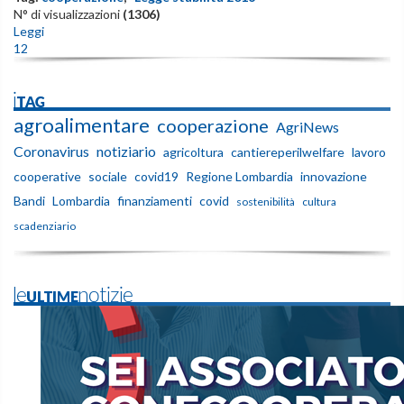
N° di visualizzazioni
(1306)
Leggi
1
2
iTAG
agroalimentare
cooperazione
AgriNews
Coronavirus
notiziario
agricoltura
cantiereperilwelfare
lavoro
cooperative
sociale
covid19
Regione Lombardia
innovazione
Bandi
Lombardia
finanziamenti
covid
sostenibilità
cultura
scadenziario
leULTIMEnotizie