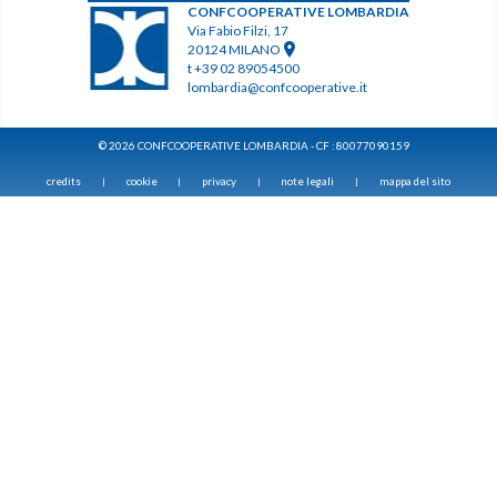
CONFCOOPERATIVE LOMBARDIA
Via Fabio Filzi, 17
20124 MILANO
t +39 02 89054500
lombardia@confcooperative.it
© 2026 CONFCOOPERATIVE LOMBARDIA - CF : 80077090159
credits
cookie
privacy
note legali
mappa del sito
|
|
|
|