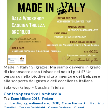
Made in Italy? Sì grazie! Ma siamo davvero in grado
di riconoscere cosa finisce nei nostri piatti? Un
percorso nella biodiversità alimentare del Belpaese
alla scoperta del gusto e dell’eccellenza italiana.
Sala workshop – Cascina Triulza
Confcooperative Lombardia
Tag:
Expo Milano 2015
,
Fedagri
Lombardia
,
agroalimentare
,
DOP
,
Oscar Farinetti
,
Maurizio
Gardini
,
Cesare Baldrighi
,
Grana Padano
,
Gianni