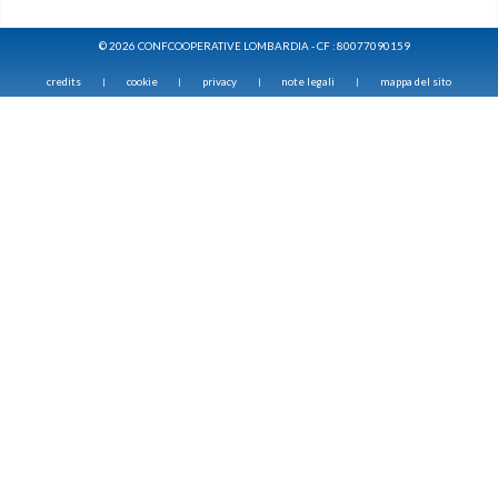
© 2026 CONFCOOPERATIVE LOMBARDIA - CF : 80077090159
credits
cookie
privacy
note legali
mappa del sito
|
|
|
|