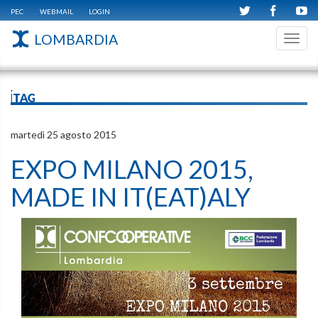
PEC
WEBMAIL
LOGIN
LOMBARDIA
Toggl
navig
iTAG
martedì 25 agosto 2015
EXPO MILANO 2015,
MADE IN IT(EAT)ALY