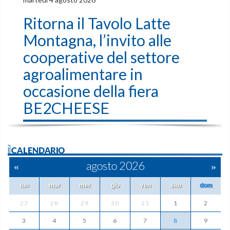
Ritorna il Tavolo Latte
Montagna, l’invito alle
cooperative del settore
agroalimentare in
occasione della fiera
BE2CHEESE
ilCALENDARIO
«
agosto 2026
»
lun
mar
mer
gio
ven
sab
dom
27
28
29
30
31
1
2
3
4
5
6
7
8
9