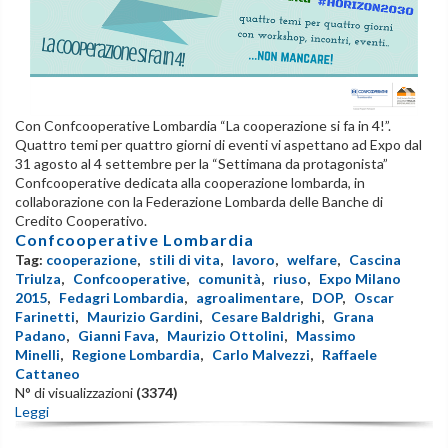
Con Confcooperative Lombardia “La cooperazione si fa in 4!”.
Quattro temi per quattro giorni di eventi vi aspettano ad Expo dal
31 agosto al 4 settembre per la “Settimana da protagonista”
Confcooperative dedicata alla cooperazione lombarda, in
collaborazione con la Federazione Lombarda delle Banche di
Credito Cooperativo.
Confcooperative Lombardia
Tag:
cooperazione
,
stili di vita
,
lavoro
,
welfare
,
Cascina
Triulza
,
Confcooperative
,
comunità
,
riuso
,
Expo Milano
2015
,
Fedagri Lombardia
,
agroalimentare
,
DOP
,
Oscar
Farinetti
,
Maurizio Gardini
,
Cesare Baldrighi
,
Grana
Padano
,
Gianni Fava
,
Maurizio Ottolini
,
Massimo
Minelli
,
Regione Lombardia
,
Carlo Malvezzi
,
Raffaele
Cattaneo
N° di visualizzazioni
(3374)
Leggi