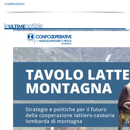
scadenziario
leULTIMEnotizie