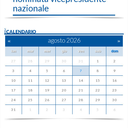
nazionale
ilCALENDARIO
«
agosto 2026
»
lun
mar
mer
gio
ven
sab
dom
27
28
29
30
31
1
2
3
4
5
6
7
8
9
10
11
12
13
14
15
16
17
18
19
20
21
22
23
24
25
26
27
28
29
30
31
1
2
3
4
5
6