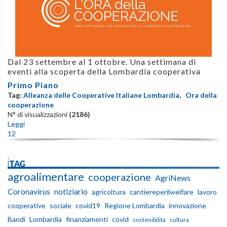
Dal 23 settembre al 1 ottobre. Una settimana di
eventi alla scoperta della Lombardia cooperativa
Primo Piano
Tag:
Alleanza delle Cooperative Italiane Lombardia
,
Ora della
cooperazione
N° di visualizzazioni
(2186)
Leggi
1
2
iTAG
agroalimentare
cooperazione
AgriNews
Coronavirus
notiziario
agricoltura
cantiereperilwelfare
lavoro
cooperative
sociale
covid19
Regione Lombardia
innovazione
Bandi
Lombardia
finanziamenti
covid
sostenibilità
cultura