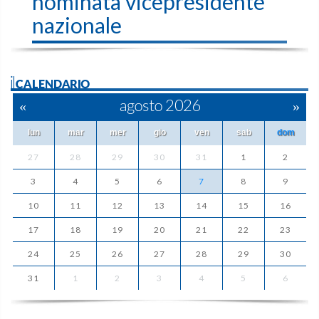
nominata vicepresidente
nazionale
ilCALENDARIO
«
agosto 2026
»
lun
mar
mer
gio
ven
sab
dom
27
28
29
30
31
1
2
3
4
5
6
7
8
9
10
11
12
13
14
15
16
17
18
19
20
21
22
23
24
25
26
27
28
29
30
31
1
2
3
4
5
6