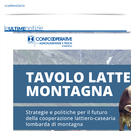
scadenziario
leULTIMEnotizie