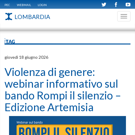
PEC
WEBMAIL
LOGIN
LOMBARDIA
Toggl
navig
iTAG
giovedì 18 giugno 2026
Violenza di genere:
webinar informativo sul
bando Rompi il silenzio –
Edizione Artemisia