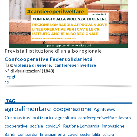
Prevista l’istituzione di un albo regionale
Confcooperative Federsolidarietá
Tag:
violenza di genere
,
cantiereperilwelfare
N° di visualizzazioni
(1843)
Leggi
1
2
iTAG
agroalimentare
cooperazione
AgriNews
Coronavirus
notiziario
agricoltura
cantiereperilwelfare
lavoro
cooperative
sociale
covid19
Regione Lombardia
innovazione
Bandi
Lombardia
finanziamenti
covid
sostenibilità
cultura