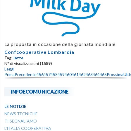
La proposta in occasione della giornata mondiale
Confcooperative Lombardia
Tag:
latte
N° di visualizzazioni
(1589)
Leggi
Prima
Precedente
456
457
458
459
460
461
462
463
464
465
Prossima
Ult
INFOECOMUNICAZIONE
LE NOTIZIE
NEWS TECNICHE
TI SEGNALIAMO
L'ITALIA COOPERATIVA