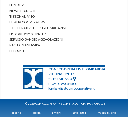
LE NOTIZIE
NEWS TECNICHE
TI SEGNALIAMO
L'ITALIA COOPERATIVA
COOPERATIVE LIFESTYLE MAGAZINE
LE NOSTRE MAILING LIST
SERVIZIO BANDI E AGEVOLAZIONI
RASSEGNA STAMPA
PRESS KIT
CONFCOOPERATIVE LOMBARDIA
Via Fabio Filzi, 17
20124 MILANO
t +39 02 89054500
lombardia@confcooperative.it
© 2026 CONFCOOPERATIVE LOMBARDIA - CF : 80077090159
credits
cookie
privacy
note legali
mappa del sito
|
|
|
|