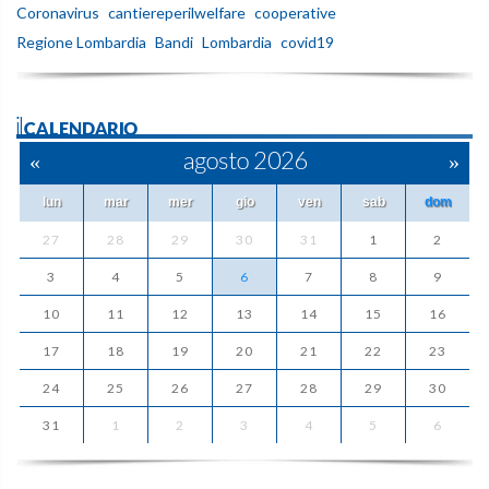
Coronavirus
cantiereperilwelfare
cooperative
Regione Lombardia
Bandi
Lombardia
covid19
ilCALENDARIO
«
agosto 2026
»
lun
mar
mer
gio
ven
sab
dom
27
28
29
30
31
1
2
3
4
5
6
7
8
9
10
11
12
13
14
15
16
17
18
19
20
21
22
23
24
25
26
27
28
29
30
31
1
2
3
4
5
6