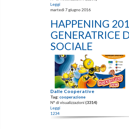
Leggi
martedì 7 giugno 2016
HAPPENING 201
GENERATRICE 
SOCIALE
Dalle Cooperative
Tag:
cooperazione
N° di visualizzazioni
(3314)
Leggi
1
2
3
4