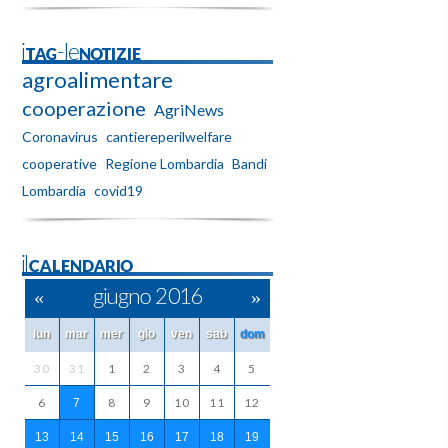
iTAG-leNOTIZIE
agroalimentare
cooperazione
AgriNews
Coronavirus
cantiereperilwelfare
cooperative
Regione Lombardia
Bandi
Lombardia
covid19
ilCALENDARIO
«
giugno 2016
»
lun
mar
mer
gio
ven
sab
dom
30
31
1
2
3
4
5
6
8
9
10
11
12
7
13
14
15
16
17
18
19