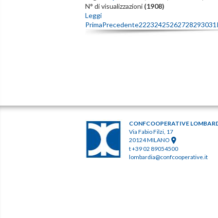
N° di visualizzazioni
(1908)
Leggi
Prima
Precedente
22
23
24
25
26
27
28
29
30
31
CONFCOOPERATIVE LOMBAR
Via Fabio Filzi, 17
20124 MILANO
t +39 02 89054500
lombardia@confcooperative.it