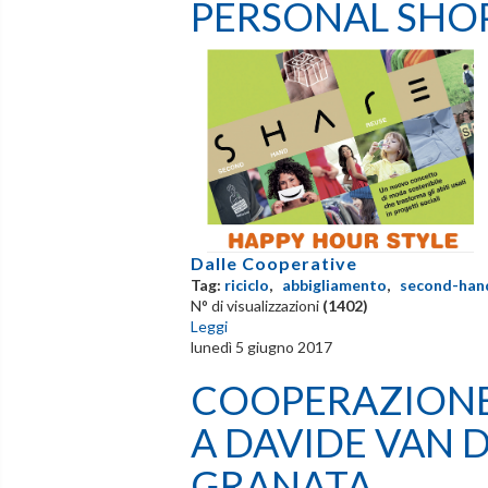
PERSONAL SHO
Dalle Cooperative
Tag:
riciclo
,
abbigliamento
,
second-han
N° di visualizzazioni
(1402)
Leggi
lunedì 5 giugno 2017
COOPERAZIONE,
A DAVIDE VAN 
GRANATA