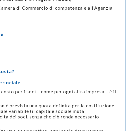
 Camera di Commercio di competenza e all’Agenzia
de
costa?
e sociale
 costo per i soci – come per ogni altra impresa – è il
n è prevista una quota definita per la costituzione
ale variabile (il capitale sociale muta
cita dei soci, senza che ciò renda necessario
ire una cooperativa
: ogni socio deve versare