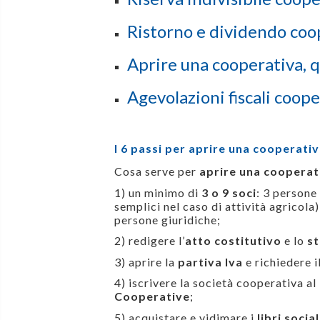
Ristorno e dividendo coo
Aprire una cooperativa, q
Agevolazioni fiscali coop
I 6 passi per aprire una cooperati
Cosa serve per
aprire una cooperat
1) un minimo di
3 o 9 soci
: 3 persone 
semplici nel caso di attività agricola)
persone giuridiche;
2) redigere l’
atto costitutivo
e lo
st
3) aprire la
partiva Iva
e richiedere i
4) iscrivere la società cooperativa al
Cooperative
;
5) acquistare e vidimare i
libri socia