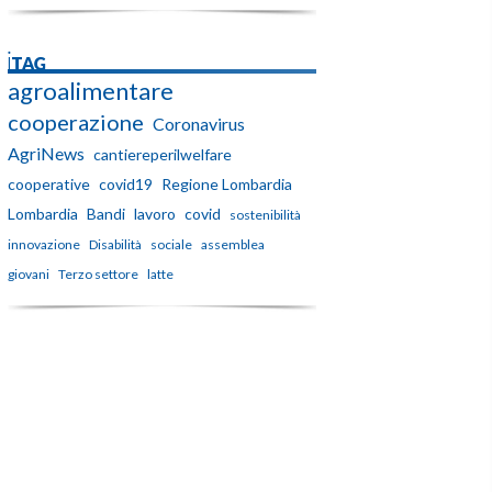
iTAG
agroalimentare
cooperazione
Coronavirus
AgriNews
cantiereperilwelfare
cooperative
covid19
Regione Lombardia
Lombardia
Bandi
lavoro
covid
sostenibilità
innovazione
Disabilità
sociale
assemblea
giovani
Terzo settore
latte