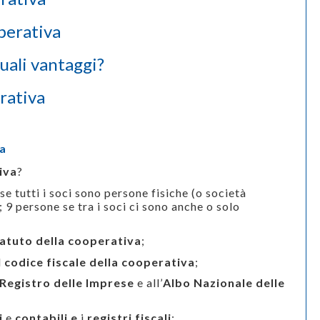
perativa
uali vantaggi?
erativa
va
iva
?
se tutti i soci sono persone fisiche (o società
; 9 persone se tra i soci ci sono anche o solo
atuto della cooperativa
;
l
codice fiscale della cooperativa
;
Registro delle Imprese
e all’
Albo Nazionale delle
li
e
contabili e
i
registri fiscali
;