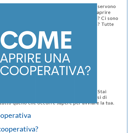
Come
aprire una cooperativa
? Quanti soci servono
per aprire una cooperativa? Quanto costa aprire
una cooperativa? Come si dividono gli utili? Ci sono
vantaggi fiscali per aprire una cooperativa? Tutte
le risposte ai quesiti
mercoledì 20 gennaio 2021
Categorie:
Ti
Segnaliamo
Tags:
Impresa sociale
,
Agevolazioni
fiscali
,
aprire cooperativa
,
fare
cooperativa
,
start up
cooperativa
,
notaio
,
capitale
cooperativa
,
mutualità
,
mutualità
prevalente
,
mutualità non prevalente
Hai in mente di
aprire una cooperativa
? Stai
valutando se fa al caso tuo? Ecco una sintesi di
tutto quello che occorre sapere per avviare la tua.
cooperativa
cooperativa?