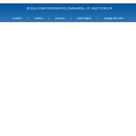
© 2026 CONFCOOPERATIVE LOMBARDIA - CF : 80077090159
credits
cookie
privacy
note legali
mappa del sito
|
|
|
|