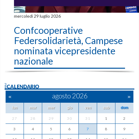
mercoledì 29 luglio 2026
Confcooperative
Federsolidarietà, Campese
nominata vicepresidente
nazionale
ilCALENDARIO
«
agosto 2026
»
lun
mar
mer
gio
ven
sab
dom
27
28
29
30
31
1
2
3
4
5
6
7
8
9