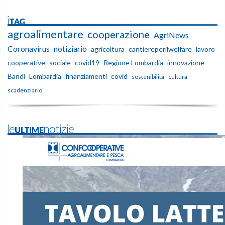
iTAG
agroalimentare
cooperazione
AgriNews
Coronavirus
notiziario
agricoltura
cantiereperilwelfare
lavoro
cooperative
sociale
covid19
Regione Lombardia
innovazione
Bandi
Lombardia
finanziamenti
covid
sostenibilità
cultura
scadenziario
leULTIMEnotizie