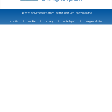
lombardia@confcooperative.it
© 2026 CONFCOOPERATIVE LOMBARDIA - CF : 80077090159
credits
cookie
privacy
note legali
mappa del sito
|
|
|
|