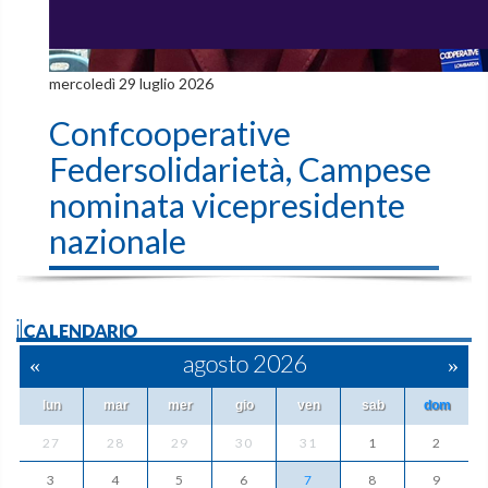
mercoledì 29 luglio 2026
Confcooperative
Federsolidarietà, Campese
nominata vicepresidente
nazionale
ilCALENDARIO
«
agosto 2026
»
lun
mar
mer
gio
ven
sab
dom
27
28
29
30
31
1
2
3
4
5
6
7
8
9