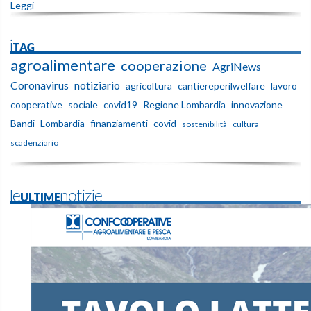
Leggi
iTAG
agroalimentare
cooperazione
AgriNews
Coronavirus
notiziario
agricoltura
cantiereperilwelfare
lavoro
cooperative
sociale
covid19
Regione Lombardia
innovazione
Bandi
Lombardia
finanziamenti
covid
sostenibilità
cultura
scadenziario
leULTIMEnotizie