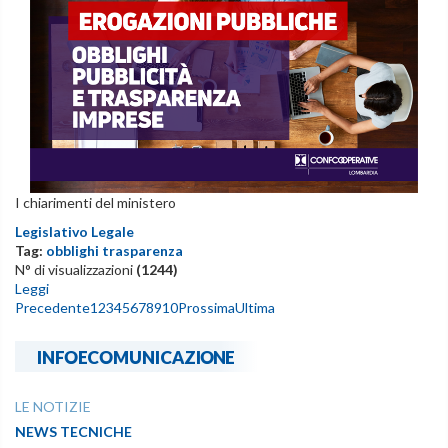
I chiarimenti del ministero
Legislativo Legale
Tag:
obblighi trasparenza
N° di visualizzazioni
(1244)
Leggi
Precedente
1
2
3
4
5
6
7
8
9
10
Prossima
Ultima
INFOECOMUNICAZIONE
LE NOTIZIE
NEWS TECNICHE