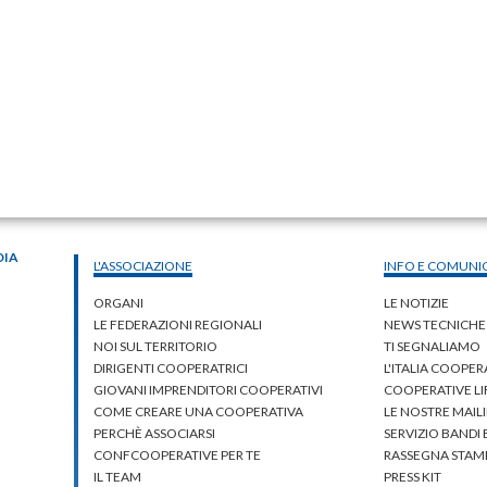
DIA
L'ASSOCIAZIONE
INFO E COMUNI
ORGANI
LE NOTIZIE
LE FEDERAZIONI REGIONALI
NEWS TECNICHE
NOI SUL TERRITORIO
TI SEGNALIAMO
DIRIGENTI COOPERATRICI
L'ITALIA COOPER
GIOVANI IMPRENDITORI COOPERATIVI
COOPERATIVE L
COME CREARE UNA COOPERATIVA
LE NOSTRE MAILI
PERCHÈ ASSOCIARSI
SERVIZIO BANDI
CONFCOOPERATIVE PER TE
RASSEGNA STAM
IL TEAM
PRESS KIT