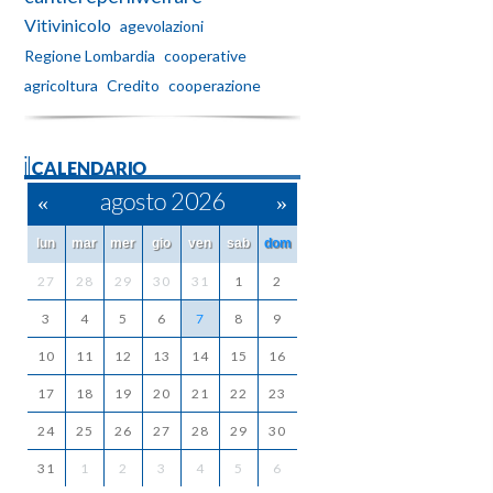
Vitivinicolo
agevolazioni
Regione Lombardia
cooperative
agricoltura
Credito
cooperazione
ilCALENDARIO
«
agosto 2026
»
lun
mar
mer
gio
ven
sab
dom
27
28
29
30
31
1
2
3
4
5
6
7
8
9
10
11
12
13
14
15
16
17
18
19
20
21
22
23
24
25
26
27
28
29
30
31
1
2
3
4
5
6