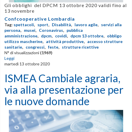
Gli obblighi del
DPCM 13 ottobre 2020
validi fino al
13 novembre
Confcooperative Lombardia
Tag:
spettacoli
,
sport
,
Disabilità
,
lavoro agile
,
servizi alla
persona
,
musei
,
Coronavirus
,
pubblica
amministrazione
,
dpcm
,
covidi
,
dpcm 13 ottobre
,
obbligo
utilizzo mascherine
,
attività produttive
,
accesso strutture
sanitarie
,
congressi
,
feste
,
strutture ricettive
N° di visualizzazioni
(1969)
Leggi
martedì 13 ottobre 2020
ISMEA Cambiale agraria,
via alla presentazione per
le nuove domande