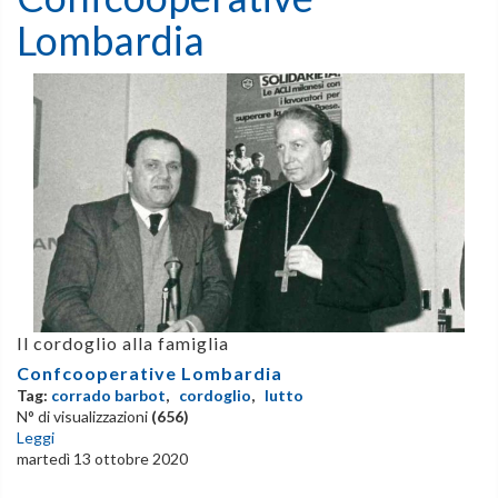
Lombardia
Il cordoglio alla famiglia
Confcooperative Lombardia
Tag:
corrado barbot
,
cordoglio
,
lutto
N° di visualizzazioni
(656)
Leggi
martedì 13 ottobre 2020