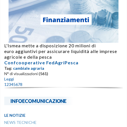
L'Ismea mette a disposizione 20 milioni di
euro aggiuntivi per assicurare liquidità alle imprese
agricole e della pesca
Confcooperative FedAgriPesca
Tag:
cambiale agraria
N° di visualizzazioni
(561)
Leggi
1
2
3
4
5
6
7
8
INFOECOMUNICAZIONE
LE NOTIZIE
NEWS TECNICHE