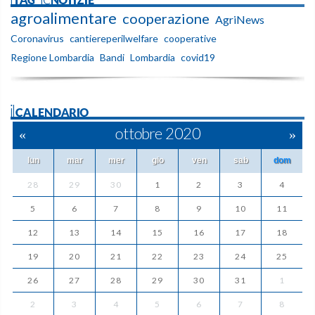
agroalimentare
cooperazione
AgriNews
Coronavirus
cantiereperilwelfare
cooperative
Regione Lombardia
Bandi
Lombardia
covid19
ilCALENDARIO
«
ottobre 2020
»
lun
mar
mer
gio
ven
sab
dom
28
29
30
1
2
3
4
5
6
7
8
9
10
11
12
13
14
15
16
17
18
19
20
21
22
23
24
25
26
27
28
29
30
31
1
2
3
4
5
6
7
8