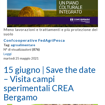
Meno lavorazioni e trattamenti e più protezione del
suolo
Confcooperative FedAgriPesca
Tag:
agroalimentare
N° di visualizzazioni
(876)
Leggi
martedì 25 maggio 2021
15 giugno | Save the date
– Visita campi
sperimentali CREA
Bergamo