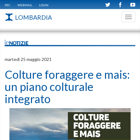
PEC
WEBMAIL
LOGIN
LOMBARDIA
Toggl
navig
leNOTIZIE
martedì 25 maggio 2021
Colture foraggere e mais:
un piano colturale
integrato