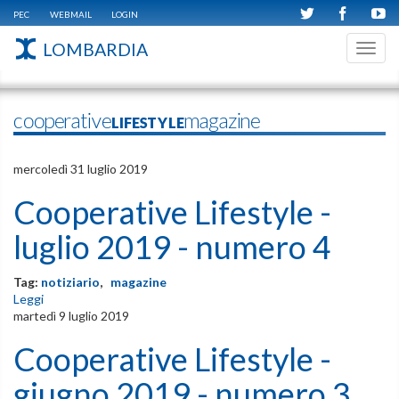
PEC
WEBMAIL
LOGIN
LOMBARDIA
Toggl
navig
cooperativeLIFESTYLEmagazine
mercoledì 31 luglio 2019
Cooperative Lifestyle -
luglio 2019 - numero 4
Tag:
notiziario
,
magazine
Leggi
martedì 9 luglio 2019
Cooperative Lifestyle -
giugno 2019 - numero 3