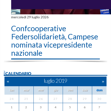
mercoledì 29 luglio 2026
Confcooperative
Federsolidarietà, Campese
nominata vicepresidente
nazionale
ilCALENDARIO
«
luglio 2019
»
lun
mar
mer
gio
ven
sab
dom
24
25
26
27
28
29
30
1
2
3
4
5
6
7