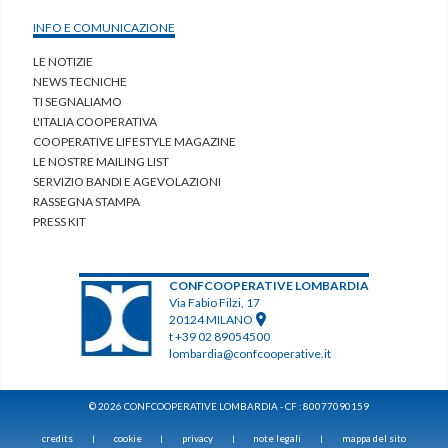
INFO E COMUNICAZIONE
LE NOTIZIE
NEWS TECNICHE
TI SEGNALIAMO
L'ITALIA COOPERATIVA
COOPERATIVE LIFESTYLE MAGAZINE
LE NOSTRE MAILING LIST
SERVIZIO BANDI E AGEVOLAZIONI
RASSEGNA STAMPA
PRESS KIT
CONFCOOPERATIVE LOMBARDIA
Via Fabio Filzi, 17
20124 MILANO
t +39 02 89054500
lombardia@confcooperative.it
© 2026 CONFCOOPERATIVE LOMBARDIA - CF : 80077090159
credits
cookie
privacy
note legali
mappa del sito
|
|
|
|