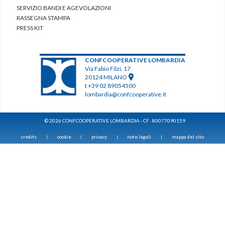
SERVIZIO BANDI E AGEVOLAZIONI
RASSEGNA STAMPA
PRESS KIT
CONFCOOPERATIVE LOMBARDIA
Via Fabio Filzi, 17
20124 MILANO
t +39 02 89054500
lombardia@confcooperative.it
© 2026 CONFCOOPERATIVE LOMBARDIA - CF : 80077090159
credits
cookie
privacy
note legali
mappa del sito
|
|
|
|