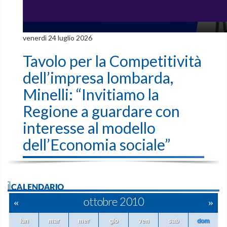
venerdì 24 luglio 2026
Tavolo per la Competitività
dell’impresa lombarda,
Minelli: “Invitiamo la
Regione a guardare con
interesse al modello
dell’Economia sociale”
ilCALENDARIO
«
ottobre 2010
»
lun
mar
mer
gio
ven
sab
dom