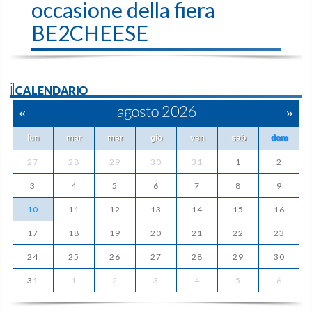
occasione della fiera
BE2CHEESE
ilCALENDARIO
«
agosto 2026
»
lun
mar
mer
gio
ven
sab
dom
27
28
29
30
31
1
2
3
4
5
6
7
8
9
10
11
12
13
14
15
16
17
18
19
20
21
22
23
24
25
26
27
28
29
30
31
1
2
3
4
5
6