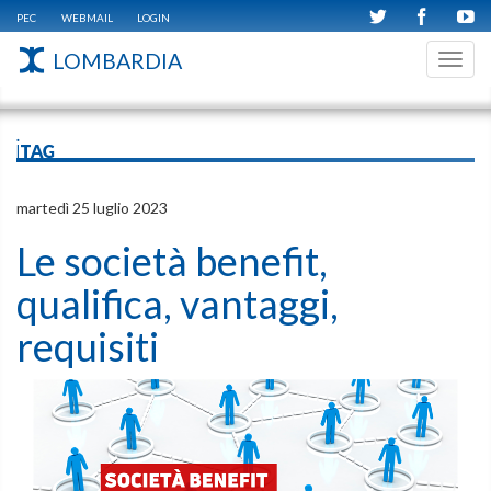
PEC
WEBMAIL
LOGIN
LOMBARDIA
Toggl
navig
iTAG
martedì 25 luglio 2023
Le società benefit,
qualifica, vantaggi,
requisiti