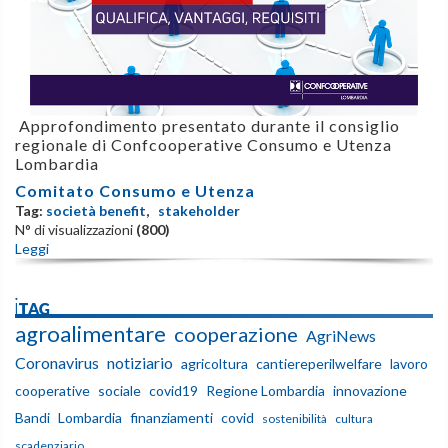
Approfondimento presentato durante il consiglio
regionale di Confcooperative Consumo e Utenza
Lombardia
Comitato Consumo e Utenza
Tag:
società benefit
,
stakeholder
N° di visualizzazioni
(800)
Leggi
iTAG
agroalimentare
cooperazione
AgriNews
Coronavirus
notiziario
agricoltura
cantiereperilwelfare
lavoro
cooperative
sociale
covid19
Regione Lombardia
innovazione
Bandi
Lombardia
finanziamenti
covid
sostenibilità
cultura
scadenziario