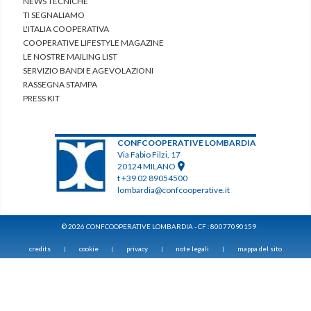
NEWS TECNICHE
TI SEGNALIAMO
L'ITALIA COOPERATIVA
COOPERATIVE LIFESTYLE MAGAZINE
LE NOSTRE MAILING LIST
SERVIZIO BANDI E AGEVOLAZIONI
RASSEGNA STAMPA
PRESS KIT
CONFCOOPERATIVE LOMBARDIA
Via Fabio Filzi, 17
20124 MILANO
t +39 02 89054500
lombardia@confcooperative.it
© 2026 CONFCOOPERATIVE LOMBARDIA - CF : 80077090159
credits
cookie
privacy
note legali
mappa del sito
|
|
|
|