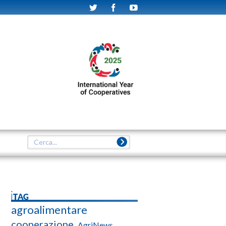
iTAG
agroalimentare
cooperazione
AgriNews