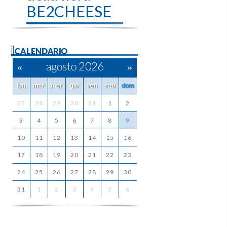
BE2CHEESE
ilCALENDARIO
«
agosto 2026
»
lun
mar
mer
gio
ven
sab
dom
27
28
29
30
31
1
2
3
4
5
6
7
8
9
10
11
12
13
14
15
16
17
18
19
20
21
22
23
24
25
26
27
28
29
30
31
1
2
3
4
5
6