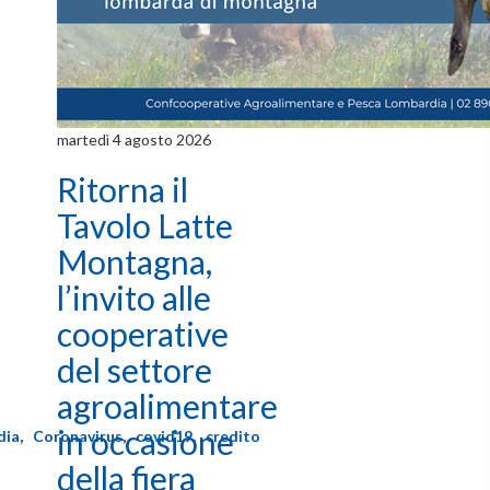
martedì 4 agosto 2026
Ritorna il
Tavolo Latte
Montagna,
l’invito alle
cooperative
del settore
agroalimentare
in occasione
dia
,
Coronavirus
,
covid19
,
credito
della fiera