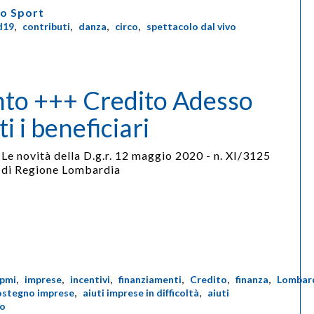
o Sport
d19
,
contributi
,
danza
,
circo
,
spettacolo dal vivo
to +++ Credito Adesso
i i beneficiari
Le novità della D.g.r. 12 maggio 2020 - n. XI/3125
di Regione Lombardia
pmi
,
imprese
,
incentivi
,
finanziamenti
,
Credito
,
finanza
,
Lombar
ostegno imprese
,
aiuti imprese in difficoltà
,
aiuti
to