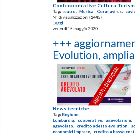
Confcooperative Cultura Turism
Tag:
teatro
,
Musica
,
Coronavirus
,
covi
N° di visualizzazioni
(1445)
Leggi
venerdì 15 maggio 2020
+++ aggiornamen
Evolution, ampliat
News tecniche
Tag:
Regione
Lombardia
,
cooperative
,
agevolazioni
,
agevolato
,
credito adesso evolution
,
s
economici imprese
,
credito a basso cos