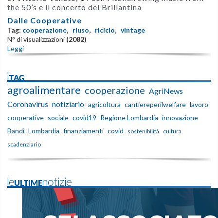
the 50’s e il concerto dei Brillantina
Dalle Cooperative
Tag:
cooperazione
,
riuso
,
riciclo
,
vintage
N° di visualizzazioni
(2082)
Leggi
iTAG
agroalimentare
cooperazione
AgriNews
Coronavirus
notiziario
agricoltura
cantiereperilwelfare
lavoro
cooperative
sociale
covid19
Regione Lombardia
innovazione
Bandi
Lombardia
finanziamenti
covid
sostenibilità
cultura
scadenziario
leULTIMEnotizie