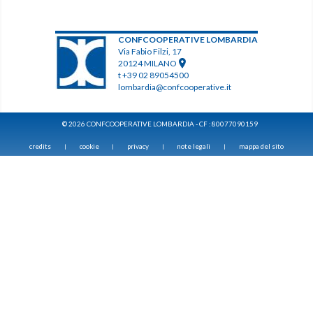
CONFCOOPERATIVE LOMBARDIA
Via Fabio Filzi, 17
20124 MILANO
t +39 02 89054500
lombardia@confcooperative.it
© 2026 CONFCOOPERATIVE LOMBARDIA - CF : 80077090159
credits
cookie
privacy
note legali
mappa del sito
|
|
|
|