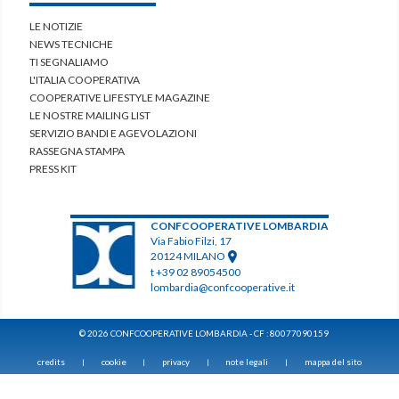
LE NOTIZIE
NEWS TECNICHE
TI SEGNALIAMO
L'ITALIA COOPERATIVA
COOPERATIVE LIFESTYLE MAGAZINE
LE NOSTRE MAILING LIST
SERVIZIO BANDI E AGEVOLAZIONI
RASSEGNA STAMPA
PRESS KIT
CONFCOOPERATIVE LOMBARDIA
Via Fabio Filzi, 17
20124 MILANO
t +39 02 89054500
lombardia@confcooperative.it
© 2026 CONFCOOPERATIVE LOMBARDIA - CF : 80077090159
credits
cookie
privacy
note legali
mappa del sito
|
|
|
|