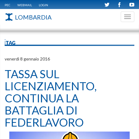
PEC
WEBMAIL
LOGIN
LOMBARDIA
Toggl
navig
iTAG
venerdì 8 gennaio 2016
TASSA SUL
LICENZIAMENTO,
CONTINUA LA
BATTAGLIA DI
FEDERLAVORO