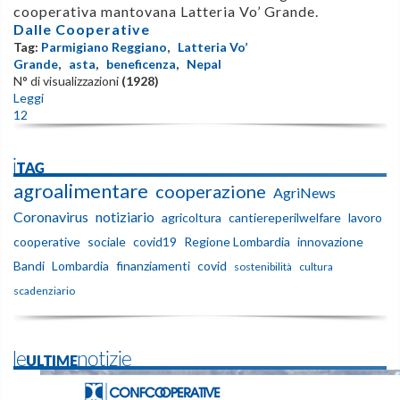
cooperativa mantovana
Latteria Vo’ Grande
.
Dalle Cooperative
Tag:
Parmigiano Reggiano
,
Latteria Vo’
Grande
,
asta
,
beneficenza
,
Nepal
N° di visualizzazioni
(1928)
Leggi
1
2
iTAG
agroalimentare
cooperazione
AgriNews
Coronavirus
notiziario
agricoltura
cantiereperilwelfare
lavoro
cooperative
sociale
covid19
Regione Lombardia
innovazione
Bandi
Lombardia
finanziamenti
covid
sostenibilità
cultura
scadenziario
leULTIMEnotizie