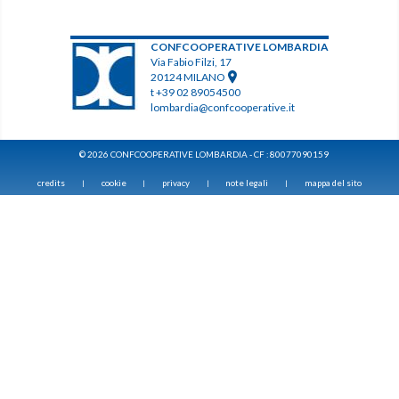
CONFCOOPERATIVE LOMBARDIA
Via Fabio Filzi, 17
20124 MILANO
t +39 02 89054500
lombardia@confcooperative.it
© 2026 CONFCOOPERATIVE LOMBARDIA - CF : 80077090159
credits
cookie
privacy
note legali
mappa del sito
|
|
|
|