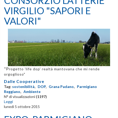
CONSORZIO LATTERIE
VIRGILIO "SAPORI E
VALORI"
"P
rogetto 'life dop' realtà mantovana che mi rende
orgoglioso"
Dalle Cooperative
Tag:
sostenibilità
,
DOP
,
Grana Padano
,
Parmigiano
Reggiano
,
Ambiente
N° di visualizzazioni
(1197)
Leggi
lunedì 5 ottobre 2015