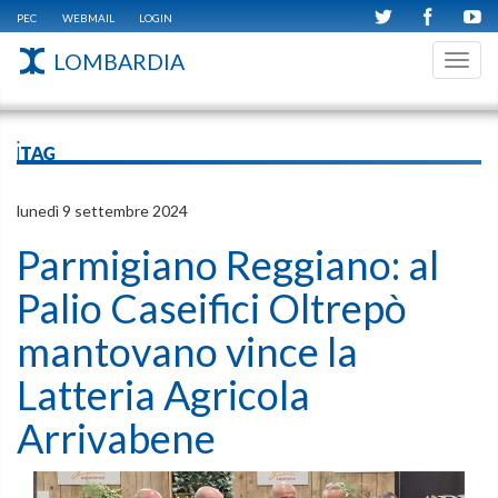
PEC
WEBMAIL
LOGIN
LOMBARDIA
Toggl
navig
iTAG
lunedì 9 settembre 2024
Parmigiano Reggiano: al
Palio Caseifici Oltrepò
mantovano vince la
Latteria Agricola
Arrivabene