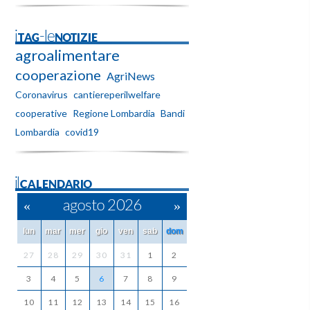
iTAG-leNOTIZIE
agroalimentare
cooperazione
AgriNews
Coronavirus
cantiereperilwelfare
cooperative
Regione Lombardia
Bandi
Lombardia
covid19
ilCALENDARIO
«
agosto 2026
»
lun
mar
mer
gio
ven
sab
dom
27
28
29
30
31
1
2
3
4
5
6
7
8
9
10
11
12
13
14
15
16