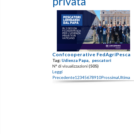
privata
Confcooperative FedAgriPesca
Tag:
Udienza Papa
,
pescatori
N° di visualizzazioni
(505)
Leggi
Precedente
1
2
3
4
5
6
7
8
9
10
Prossima
Ultima