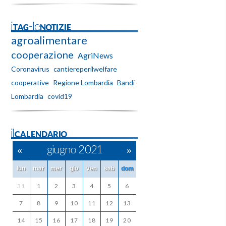
iTAG-leNOTIZIE
agroalimentare
cooperazione
AgriNews
Coronavirus
cantiereperilwelfare
cooperative
Regione Lombardia
Bandi
Lombardia
covid19
ilCALENDARIO
«
giugno 2021
»
lun
mar
mer
gio
ven
sab
dom
31
1
2
3
4
5
6
7
8
9
10
11
12
13
14
15
16
17
18
19
20