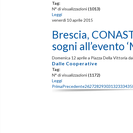
Tag:
N° di visualizzazioni
(1013)
Leggi
venerdì 10 aprile 2015
Brescia, CONAST 
sogni all’evento ‘
Domenica 12 aprile a Piazza Della Vittoria da
Dalle Cooperative
Tag:
N° di visualizzazioni
(1172)
Leggi
Prima
Precedente
26
27
28
29
30
31
32
33
34
35