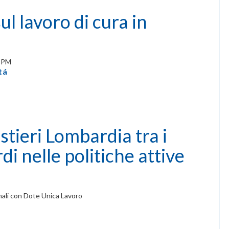
l lavoro di cura in
 BPM
tá
tieri Lombardia tra i
i nelle politiche attive
nali con Dote Unica Lavoro