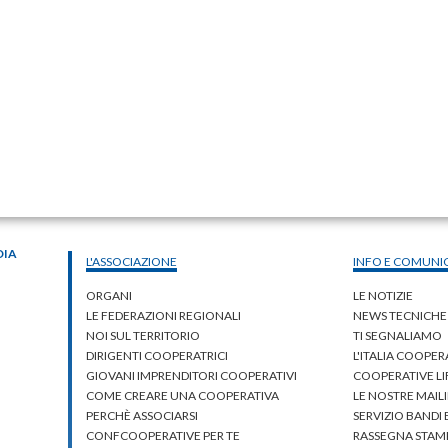
DIA
L'ASSOCIAZIONE
INFO E COMUNI
ORGANI
LE NOTIZIE
LE FEDERAZIONI REGIONALI
NEWS TECNICHE
NOI SUL TERRITORIO
TI SEGNALIAMO
DIRIGENTI COOPERATRICI
L'ITALIA COOPER
GIOVANI IMPRENDITORI COOPERATIVI
COOPERATIVE L
COME CREARE UNA COOPERATIVA
LE NOSTRE MAILI
PERCHÈ ASSOCIARSI
SERVIZIO BANDI
CONFCOOPERATIVE PER TE
RASSEGNA STAM