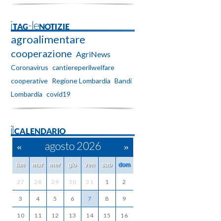
iTAG-leNOTIZIE
agroalimentare
cooperazione
AgriNews
Coronavirus
cantiereperilwelfare
cooperative
Regione Lombardia
Bandi
Lombardia
covid19
ilCALENDARIO
«
agosto 2026
»
lun
mar
mer
gio
ven
sab
dom
27
28
29
30
31
1
2
3
4
5
6
7
8
9
10
11
12
13
14
15
16