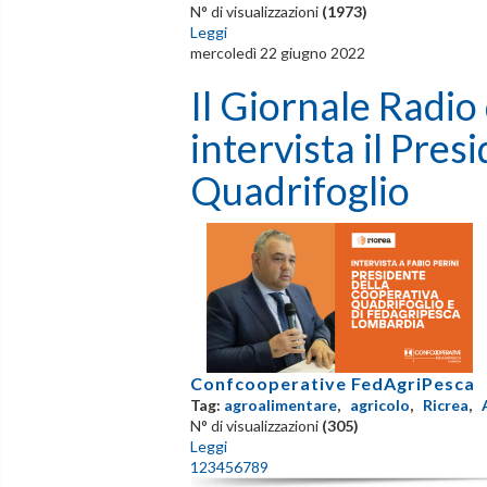
N° di visualizzazioni
(1973)
Leggi
mercoledì 22 giugno 2022
Il Giornale Radio
intervista il Pres
Quadrifoglio
Confcooperative FedAgriPesca
Tag:
agroalimentare
,
agricolo
,
Ricrea
,
N° di visualizzazioni
(305)
Leggi
1
2
3
4
5
6
7
8
9