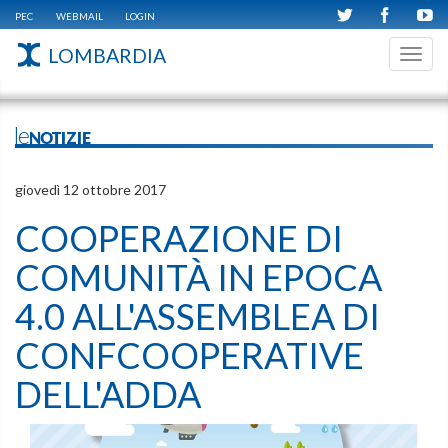
PEC
WEBMAIL
LOGIN
LOMBARDIA
Toggl
navig
leNOTIZIE
giovedì 12 ottobre 2017
COOPERAZIONE DI
COMUNITÀ IN EPOCA
4.0 ALL'ASSEMBLEA DI
CONFCOOPERATIVE
DELL'ADDA