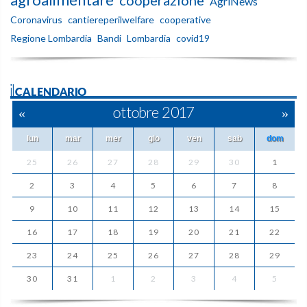
AgriNews
Coronavirus
cantiereperilwelfare
cooperative
Regione Lombardia
Bandi
Lombardia
covid19
ilCALENDARIO
«
ottobre 2017
»
lun
mar
mer
gio
ven
sab
dom
25
26
27
28
29
30
1
2
3
4
5
6
7
8
9
10
11
12
13
14
15
16
17
18
19
20
21
22
23
24
25
26
27
28
29
30
31
1
2
3
4
5