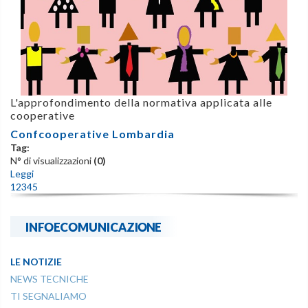
L'approfondimento della normativa applicata alle
cooperative
Confcooperative Lombardia
Tag:
N° di visualizzazioni
(0)
Leggi
1
2
3
4
5
INFOECOMUNICAZIONE
LE NOTIZIE
NEWS TECNICHE
TI SEGNALIAMO