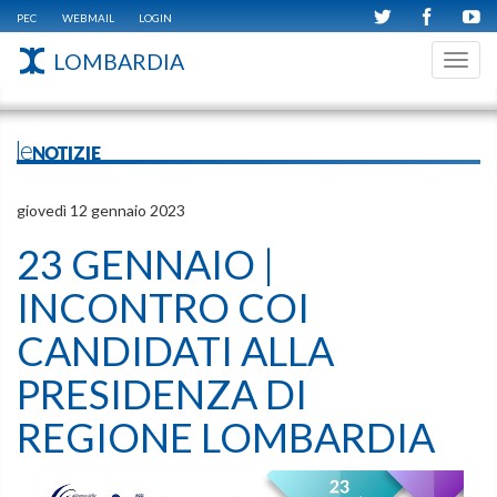
PEC
WEBMAIL
LOGIN
LOMBARDIA
Toggl
navig
leNOTIZIE
giovedì 12 gennaio 2023
23 GENNAIO |
INCONTRO COI
CANDIDATI ALLA
PRESIDENZA DI
REGIONE LOMBARDIA