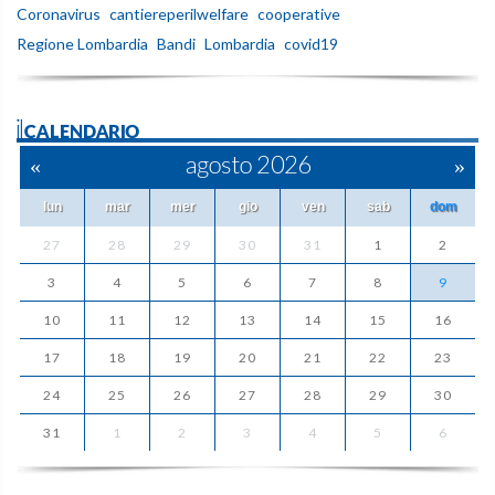
Coronavirus
cantiereperilwelfare
cooperative
Regione Lombardia
Bandi
Lombardia
covid19
ilCALENDARIO
«
agosto 2026
»
lun
mar
mer
gio
ven
sab
dom
27
28
29
30
31
1
2
3
4
5
6
7
8
9
10
11
12
13
14
15
16
17
18
19
20
21
22
23
24
25
26
27
28
29
30
31
1
2
3
4
5
6