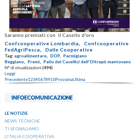
Saranno premiati con il Casello d'oro
Confcooperative Lombardia
,
Confcooperative
FedAgriPesca
,
Dalle Cooperative
Tag:
agroalimentare
,
DOP
,
Parmigiano
Reggiano
,
Premi
,
Palio dei Caseifici dell'Oltrepò mantovano
N° di visualizzazioni
(494)
Leggi
Precedente
1
2
3
4
5
6
7
8
9
10
Prossima
Ultima
INFOECOMUNICAZIONE
LE NOTIZIE
NEWS TECNICHE
TI SEGNALIAMO
L'ITALIA COOPERATIVA