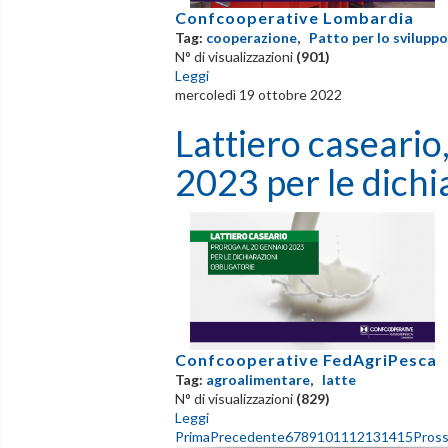
Confcooperative Lombardia
Tag:
cooperazione
,
Patto per lo sviluppo
N° di visualizzazioni
(901)
Leggi
mercoledì 19 ottobre 2022
Lattiero caseario
2023 per le dichi
Confcooperative FedAgriPesca
Tag:
agroalimentare
,
latte
N° di visualizzazioni
(829)
Leggi
Prima
Precedente
6
7
8
9
10
11
12
13
14
15
Pros