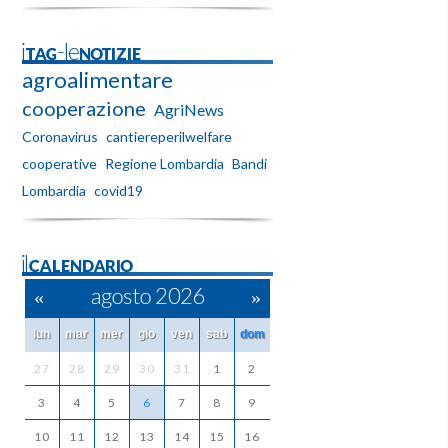
iTAG-leNOTIZIE
agroalimentare
cooperazione
AgriNews
Coronavirus
cantiereperilwelfare
cooperative
Regione Lombardia
Bandi
Lombardia
covid19
ilCALENDARIO
«
agosto 2026
»
lun
mar
mer
gio
ven
sab
dom
27
28
29
30
31
1
2
3
4
5
6
7
8
9
10
11
12
13
14
15
16