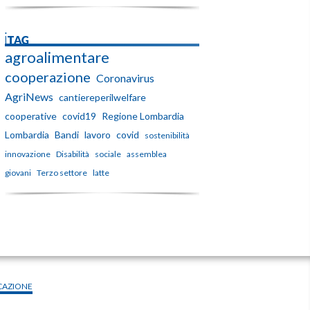
iTAG
agroalimentare
cooperazione
Coronavirus
AgriNews
cantiereperilwelfare
cooperative
covid19
Regione Lombardia
Lombardia
Bandi
lavoro
covid
sostenibilità
innovazione
Disabilità
sociale
assemblea
giovani
Terzo settore
latte
CAZIONE