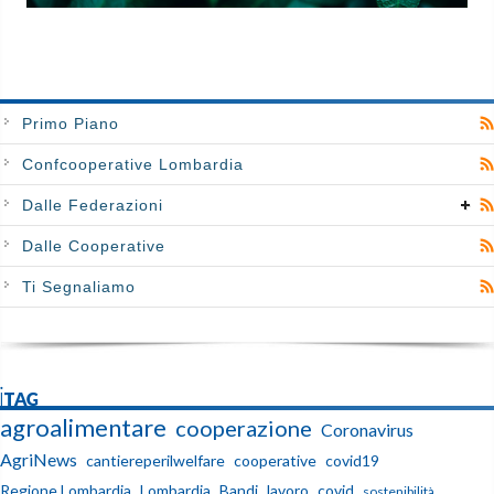
Primo Piano
Confcooperative Lombardia
Dalle Federazioni
Dalle Cooperative
Ti Segnaliamo
iTAG
agroalimentare
cooperazione
Coronavirus
AgriNews
cantiereperilwelfare
cooperative
covid19
Regione Lombardia
Lombardia
Bandi
lavoro
covid
sostenibilità