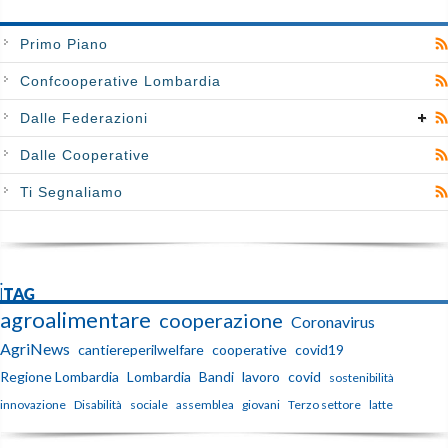
Primo Piano
Confcooperative Lombardia
Dalle Federazioni
Dalle Cooperative
Ti Segnaliamo
iTAG
agroalimentare
cooperazione
Coronavirus
AgriNews
cantiereperilwelfare
cooperative
covid19
Regione Lombardia
Lombardia
Bandi
lavoro
covid
sostenibilità
innovazione
Disabilità
sociale
assemblea
giovani
Terzo settore
latte