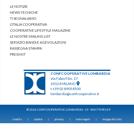
LE NOTIZIE
NEWS TECNICHE
TI SEGNALIAMO
L'ITALIA COOPERATIVA
COOPERATIVE LIFESTYLE MAGAZINE
LE NOSTRE MAILING LIST
SERVIZIO BANDI E AGEVOLAZIONI
RASSEGNA STAMPA
PRESS KIT
CONFCOOPERATIVE LOMBARDIA
Via Fabio Filzi, 17
20124 MILANO
t +39 02 89054500
lombardia@confcooperative.it
© 2026 CONFCOOPERATIVE LOMBARDIA - CF : 80077090159
credits
cookie
privacy
note legali
mappa del sito
|
|
|
|