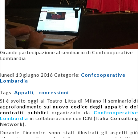
Grande partecipazione al seminario di Confcooperative
Lombardia
lunedì 13 giugno 2016
Categorie:
Confcooperative
Lombardia
Tags:
Appalti
,
concessioni
Si è svolto oggi al Teatro Litta di Milano il seminario
d
approfondimento sul
nuovo codice degli appalti e de
contratti pubblici
o
rganizzato da
Confcooperative
Lombardia
in collaborazione con
ICN (Italia Consultin
Network)
.
Durante l'incontro sono stati illustrati gli aspetti più