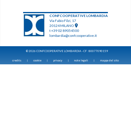
CONFCOOPERATIVE LOMBARDIA
Via Fabio Filzi, 17
20124 MILANO
t +39 02 89054500
lombardia@confcooperative.it
© 2026 CONFCOOPERATIVE LOMBARDIA - CF : 80077090159
credits
cookie
privacy
note legali
mappa del sito
|
|
|
|