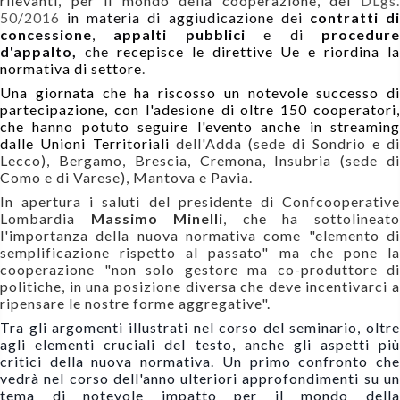
rilevanti, per il mondo della cooperazione, del
DLgs.
50/2016
in materia di aggiudicazione dei
contratti d
concessione
,
appalti pubblici
e di
procedur
d'appalto,
che
recepisce le direttive Ue e riordina la
normativa di settore
.
Una giornata che ha riscosso un notevole successo di
partecipazione, con l'adesione di oltre 150 cooperatori,
che hanno potuto seguire l'evento anche in streaming
dalle Unioni Territoriali
dell'Adda (sede di Sondrio e di
Lecco), Bergamo, Brescia, Cremona, Insubria (sede di
Como e di Varese), Mantova e Pavia.
In apertura i saluti del presidente di Confcooperative
Lombardia
Massimo Minelli
, che ha sottolineat
l'importanza della nuova normativa come "elemento di
semplificazione rispetto al passato" ma che pone la
cooperazione "non solo gestore ma co-produttore di
politiche, in una posizione diversa che deve incentivarci a
ripensare le nostre forme aggregative".
Tra gli argomenti illustrati nel corso del seminario, oltre
agli elementi cruciali del testo, anche gli aspetti più
critici della nuova normativa. Un primo confronto che
vedrà nel corso dell'anno ulteriori approfondimenti su un
tema di notevole impatto per il mondo della