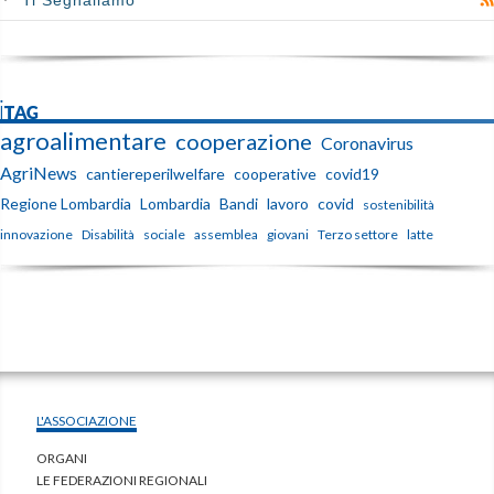
Ti Segnaliamo
iTAG
agroalimentare
cooperazione
Coronavirus
AgriNews
cantiereperilwelfare
cooperative
covid19
Regione Lombardia
Lombardia
Bandi
lavoro
covid
sostenibilità
innovazione
Disabilità
sociale
assemblea
giovani
Terzo settore
latte
L'ASSOCIAZIONE
ORGANI
LE FEDERAZIONI REGIONALI