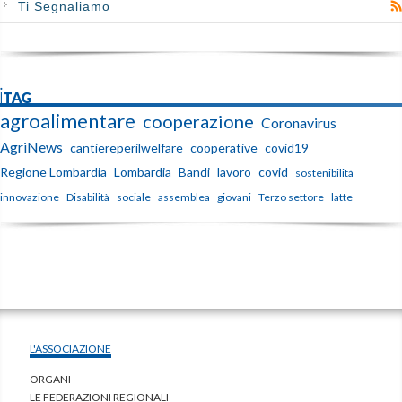
Ti Segnaliamo
iTAG
agroalimentare
cooperazione
Coronavirus
AgriNews
cantiereperilwelfare
cooperative
covid19
Regione Lombardia
Lombardia
Bandi
lavoro
covid
sostenibilità
innovazione
Disabilità
sociale
assemblea
giovani
Terzo settore
latte
L'ASSOCIAZIONE
ORGANI
LE FEDERAZIONI REGIONALI