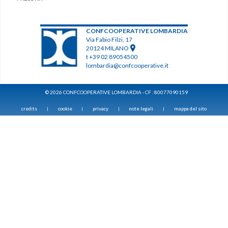
CONFCOOPERATIVE LOMBARDIA
Via Fabio Filzi, 17
20124 MILANO
t +39 02 89054500
lombardia@confcooperative.it
© 2026 CONFCOOPERATIVE LOMBARDIA - CF : 80077090159
credits
cookie
privacy
note legali
mappa del sito
|
|
|
|