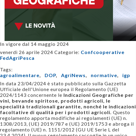
In vigore dal 14 maggio 2024
venerdì 26 aprile 2024
Categorie:
Confcooperative
FedAgriPesca
Tags:
agroalimentare
,
DOP
,
AgriNews
,
normative
,
igp
In data 23/04/2024 è stato pubblicato sulla Gazzetta
Ufficiale dell'Unione europea il Regolamento (UE)
2024/1143 concernente le
Indicazioni Geografiche per
vini, bevande spiritose, prodotti agricoli, le
specialità tradizionali garantite, nonché le indicazioni
facoltative di qualità per i prodotti agricoli.
Questo
regolamento apporta modifiche ai regolamenti (UE) n.
1308/2013, (UE) 2019/787 e (UE) 2019/1753 e abroga il
regolamento (UE) n. 1151/2012 (GU UE Serie L del
23.4.2024). Il nuovo regolamento raccoglie in un unico